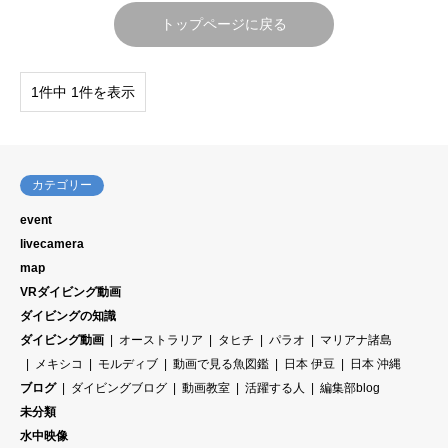
トップページに戻る
1件中 1件を表示
カテゴリー
event
livecamera
map
VRダイビング動画
ダイビングの知識
ダイビング動画
オーストラリア
タヒチ
パラオ
マリアナ諸島
メキシコ
モルディブ
動画で見る魚図鑑
日本 伊豆
日本 沖縄
ブログ
ダイビングブログ
動画教室
活躍する人
編集部blog
未分類
水中映像