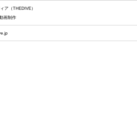
ィア（THEDIVE）
動画制作
e.jp