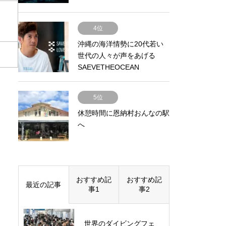
4位
沖縄の海洋情勢に20代若い
世代の人々が声をあげる
SAEVETHEOCEAN
LOVETHEOCEAN
5位
休憩時間に恩納村おんなの駅
へ
おすすめ記
おすすめ記
最近の記事
事1
事2
世界のダイビングフェ