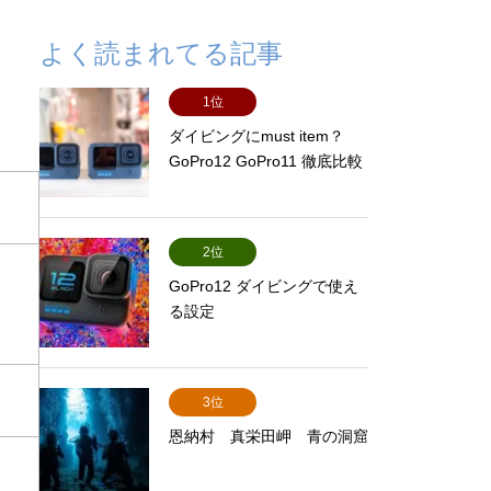
よく読まれてる記事
1位
ダイビングにmust item？
GoPro12 GoPro11 徹底比較
2位
GoPro12 ダイビングで使え
る設定
3位
恩納村 真栄田岬 青の洞窟