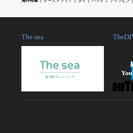
海外特集
オーストラリア
タイ
パラオ
フィリピン
The sea
TheDI
Yo