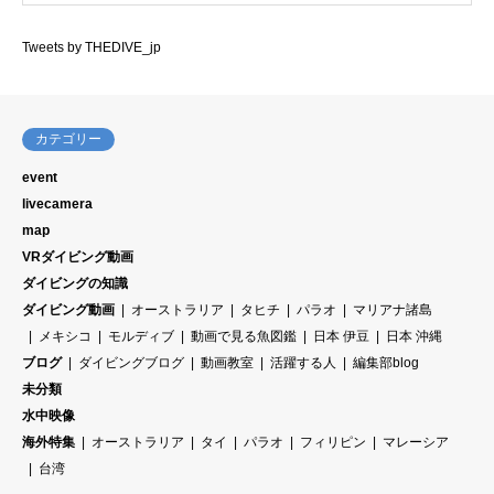
Tweets by THEDIVE_jp
カテゴリー
event
livecamera
map
VRダイビング動画
ダイビングの知識
ダイビング動画
オーストラリア
タヒチ
パラオ
マリアナ諸島
メキシコ
モルディブ
動画で見る魚図鑑
日本 伊豆
日本 沖縄
ブログ
ダイビングブログ
動画教室
活躍する人
編集部blog
未分類
水中映像
海外特集
オーストラリア
タイ
パラオ
フィリピン
マレーシア
台湾