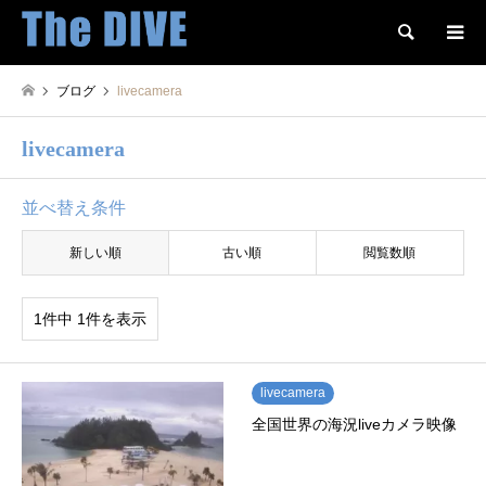
検索
ブログ
livecamera
livecamera
並べ替え条件
新しい順
古い順
閲覧数順
1件中 1件を表示
livecamera
全国世界の海況liveカメラ映像