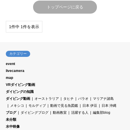
トップページに戻る
1件中 1件を表示
カテゴリー
event
livecamera
map
VRダイビング動画
ダイビングの知識
ダイビング動画
オーストラリア
タヒチ
パラオ
マリアナ諸島
メキシコ
モルディブ
動画で見る魚図鑑
日本 伊豆
日本 沖縄
ブログ
ダイビングブログ
動画教室
活躍する人
編集部blog
未分類
水中映像