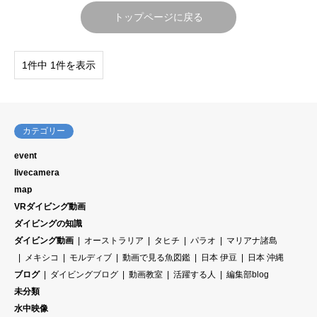
トップページに戻る
1件中 1件を表示
カテゴリー
event
livecamera
map
VRダイビング動画
ダイビングの知識
ダイビング動画
オーストラリア
タヒチ
パラオ
マリアナ諸島
メキシコ
モルディブ
動画で見る魚図鑑
日本 伊豆
日本 沖縄
ブログ
ダイビングブログ
動画教室
活躍する人
編集部blog
未分類
水中映像