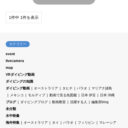
1件中 1件を表示
カテゴリー
event
livecamera
map
VRダイビング動画
ダイビングの知識
ダイビング動画
オーストラリア
タヒチ
パラオ
マリアナ諸島
メキシコ
モルディブ
動画で見る魚図鑑
日本 伊豆
日本 沖縄
ブログ
ダイビングブログ
動画教室
活躍する人
編集部blog
未分類
水中映像
海外特集
オーストラリア
タイ
パラオ
フィリピン
マレーシア