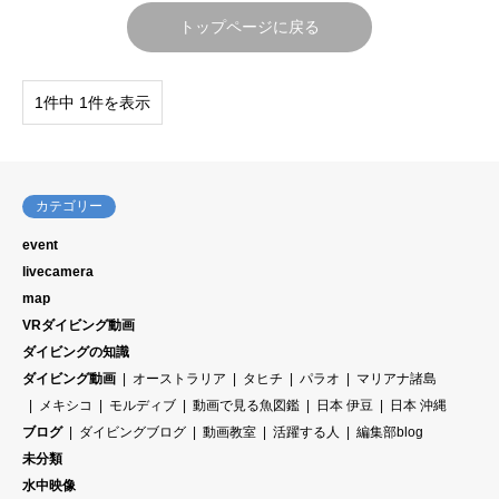
トップページに戻る
1件中 1件を表示
カテゴリー
event
livecamera
map
VRダイビング動画
ダイビングの知識
ダイビング動画
オーストラリア
タヒチ
パラオ
マリアナ諸島
メキシコ
モルディブ
動画で見る魚図鑑
日本 伊豆
日本 沖縄
ブログ
ダイビングブログ
動画教室
活躍する人
編集部blog
未分類
水中映像