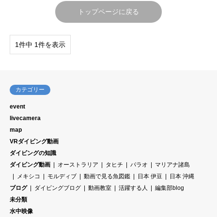
トップページに戻る
1件中 1件を表示
カテゴリー
event
livecamera
map
VRダイビング動画
ダイビングの知識
ダイビング動画
オーストラリア
タヒチ
パラオ
マリアナ諸島
メキシコ
モルディブ
動画で見る魚図鑑
日本 伊豆
日本 沖縄
ブログ
ダイビングブログ
動画教室
活躍する人
編集部blog
未分類
水中映像