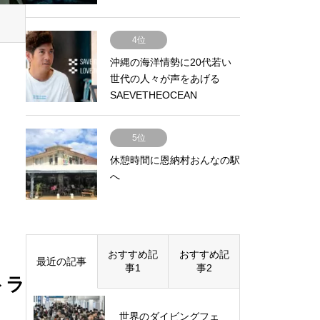
4位
沖縄の海洋情勢に20代若い
世代の人々が声をあげる
SAEVETHEOCEAN
LOVETHEOCEAN
5位
休憩時間に恩納村おんなの駅
へ
おすすめ記
おすすめ記
最近の記事
事1
事2
トラ
世界のダイビングフェ