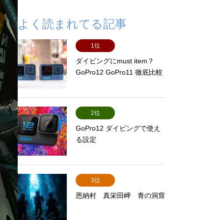
よく読まれてる記事
1位
ダイビングにmust item？
GoPro12 GoPro11 徹底比較
2位
GoPro12 ダイビングで使え
る設定
3位
恩納村 真栄田岬 青の洞窟