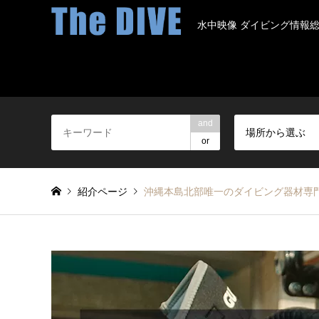
水中映像 ダイビング情報
and
場所から選ぶ
or
紹介ページ
沖縄本島北部唯一のダイビング器材専