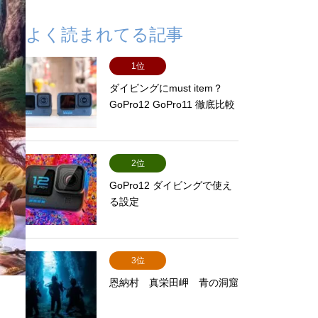
よく読まれてる記事
1位
ダイビングにmust item？
GoPro12 GoPro11 徹底比較
2位
GoPro12 ダイビングで使え
る設定
3位
恩納村 真栄田岬 青の洞窟