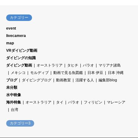
カテゴリー
event
livecamera
map
VRダイビング動画
ダイビングの知識
ダイビング動画
オーストラリア
タヒチ
パラオ
マリアナ諸島
メキシコ
モルディブ
動画で見る魚図鑑
日本 伊豆
日本 沖縄
ブログ
ダイビングブログ
動画教室
活躍する人
編集部blog
未分類
水中映像
海外特集
オーストラリア
タイ
パラオ
フィリピン
マレーシア
台湾
カテゴリー3