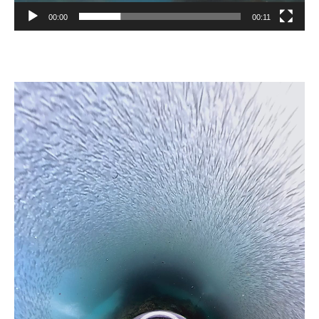
ー
00:00
00:11
動
画
プ
レ
ー
ヤ
ー