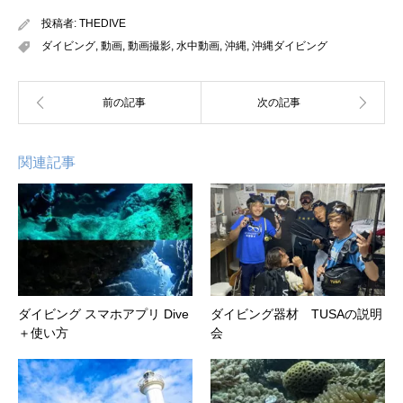
投稿者:
THEDIVE
ダイビング
,
動画
,
動画撮影
,
水中動画
,
沖縄
,
沖縄ダイビング
関連記事
ダイビング スマホアプリ Dive
ダイビング器材 TUSAの説明
＋使い方
会