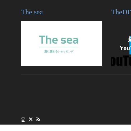
The sea
TheDI
Yo