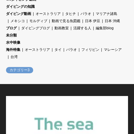
ダイビングの知識
ダイビング動画
オーストラリア
タヒチ
パラオ
マリアナ諸島
メキシコ
モルディブ
動画で見る魚図鑑
日本 伊豆
日本 沖縄
ブログ
ダイビングブログ
動画教室
活躍する人
編集部blog
未分類
水中映像
海外特集
オーストラリア
タイ
パラオ
フィリピン
マレーシア
台湾
カテゴリー3
The sea