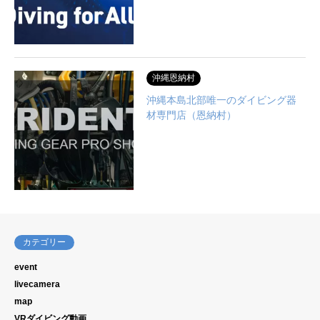
沖縄恩納村
沖縄本島北部唯一のダイビング器
材専門店（恩納村）
カテゴリー
event
livecamera
map
VRダイビング動画