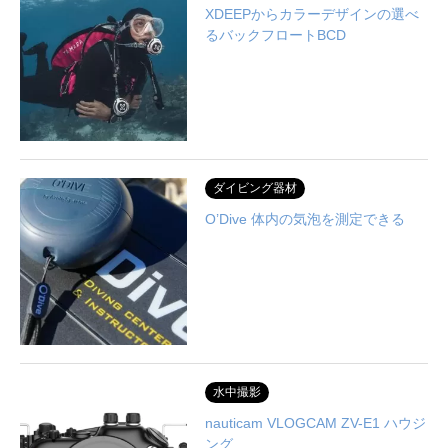
XDEEPからカラーデザインの選べ
るバックフロートBCD
ダイビング器材
O’Dive 体内の気泡を測定できる
水中撮影
nauticam VLOGCAM ZV-E1 ハウジ
ング