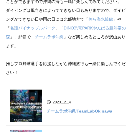
ことができますので沖縄の海も一緒に楽しんでみてください。
ダイビングは風向きによってできない日もありますので、ダイビ
ングができない日や雨の日には北部地方で「
美ら海水族館
」や
「
名護パイナップルパーク
」「
DINO恐竜PARKやんばる亜熱帯の
森
」、那覇で「
チームラボ沖縄
」など楽しめるところが沢山あり
ます。
推しプロ野球選手を応援しながら沖縄旅行も一緒に楽しんでくだ
さい！
2023.12.14
チームラボ沖縄/TeamLabOkinawa