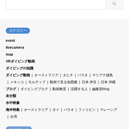
カテゴリー
event
livecamera
map
VRダイビング動画
ダイビングの知識
ダイビング動画
オーストラリア
タヒチ
パラオ
マリアナ諸島
メキシコ
モルディブ
動画で見る魚図鑑
日本 伊豆
日本 沖縄
ブログ
ダイビングブログ
動画教室
活躍する人
編集部blog
未分類
水中映像
海外特集
オーストラリア
タイ
パラオ
フィリピン
マレーシア
台湾